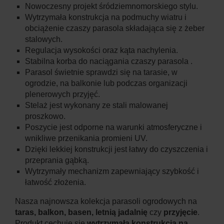
Nowoczesny projekt śródziemnomorskiego stylu.
Wytrzymała konstrukcja na podmuchy wiatru i
obciążenie czaszy parasola składająca się z żeber
stalowych.
Regulacja wysokości oraz kąta nachylenia.
Stabilna korba do naciągania czaszy parasola .
Parasol świetnie sprawdzi się na tarasie, w
ogrodzie, na balkonie lub podczas organizacji
plenerowych przyjęć.
Stelaż jest wykonany ze stali malowanej
proszkowo.
Poszycie jest odporne na warunki atmosferyczne i
wnikliwe przenikania promieni UV.
Dzięki lekkiej konstrukcji jest łatwy do czyszczenia i
przeprania gąbką.
Wytrzymały mechanizm zapewniający szybkość i
łatwość złożenia.
Nasza najnowsza kolekcja parasoli ogrodowych na
taras, balkon, basen, letnią jadalnię
czy
przyjęcie
.
Produkt cechuje się
wytrzymała konstrukcją na