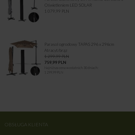
Oświetleniem LED SOLAR
1 079,99
PLN
Parasol ogrodowy TAPAS 296 x 296cm
Atracyt/brąz
1 299,99
PLN
759,99
PLN
Najniższa cena w ostatnich 30 dniach:
1 299,99 PLN
OBSŁUGA KLIENTA