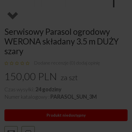
Serwisowy Parasol ogrodowy
WERONA składany 3.5 m DUŻY
szary
Dodane recenzje (0) dodaj opinię
150,00
PLN
za
szt
Czas wysyłki:
24 godziny
Numer katalogowy :
PARASOL_SUN_3M