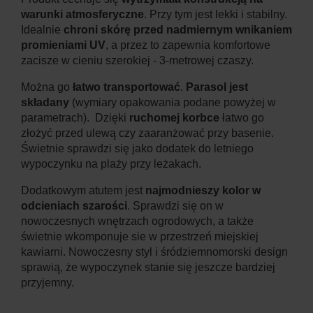
warunki atmosferyczne
. Przy tym jest lekki i stabilny.
Idealnie
chroni skórę przed nadmiernym wnikaniem
promieniami UV
, a przez to zapewnia komfortowe
zacisze w cieniu szerokiej - 3-metrowej czaszy.
Można go
łatwo transportować
.
Parasol jest
składany
(wymiary opakowania podane powyżej w
parametrach). Dzięki
ruchomej korbce
łatwo go
złożyć przed ulewą czy zaaranżować przy basenie.
Świetnie sprawdzi się jako dodatek do letniego
wypoczynku na plaży przy leżakach.
Dodatkowym atutem jest
najmodnieszy kolor w
odcieniach szarości
. Sprawdzi się on w
nowoczesnych wnętrzach ogrodowych, a także
świetnie wkomponuje sie w przestrzeń miejskiej
kawiarni. Nowoczesny styl i śródziemnomorski design
sprawią, że wypoczynek stanie się jeszcze bardziej
przyjemny.