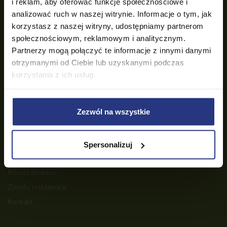
i reklam, aby oferować funkcje społecznościowe i
analizować ruch w naszej witrynie. Informacje o tym, jak
tel.:
22 100 34 45
e-mail:
sklep@mebleogrodowe.eu
korzystasz z naszej witryny, udostępniamy partnerom
społecznościowym, reklamowym i analitycznym.
Partnerzy mogą połączyć te informacje z innymi danymi
INFORMACJE
otrzymanymi od Ciebie lub uzyskanymi podczas
korzystania z ich usług.
Regulamin
Polityka prywatności
Gwarancja
Zezwól na wszystkie
POMOC
Spersonalizuj
Płatności
Koszty dostawy
Zwroty i reklamacje
Kontakt