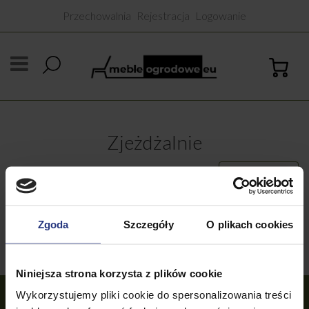
Przechowalnia
Rejestracja
Logowanie
Zjeżdżalnie
Domyślne
Sortuj produkty
sortuj wg :
Zgoda
Szczegóły
O plikach cookies
Brak produktów do wyświetlenia
Niniejsza strona korzysta z plików cookie
Wykorzystujemy pliki cookie do spersonalizowania treści
OBSŁUGA KLIENTA