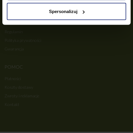
e-mail:
sklep@mebleogrodowe.eu
Spersonalizuj
INFORMACJE
Regulamin
Polityka prywatności
Gwarancja
POMOC
Płatności
Koszty dostawy
Zwroty i reklamacje
Kontakt