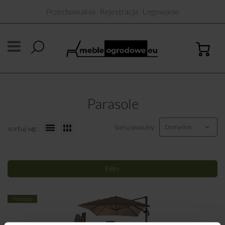
Przechowalnia
Rejestracja
Logowanie
Parasole
Domyślne
Sortuj produkty
sortuj wg :
Filtry
Promocja