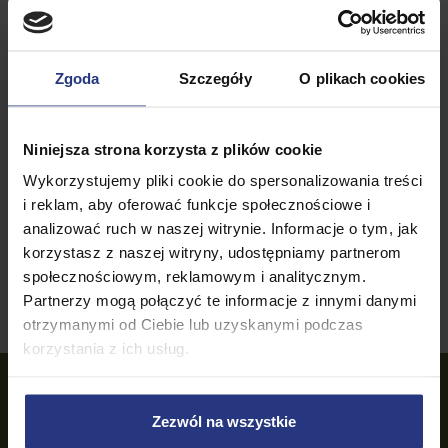
Zgoda
Szczegóły
O plikach cookies
Niniejsza strona korzysta z plików cookie
Parasol ogrodowy TAPAS 296 x 296cm Atracyt/brąz
Wykorzystujemy pliki cookie do spersonalizowania treści
1 299,99
759,99
PLN
Najniższa cena w ostatnich 30 dniach:
1 299,99 PLN
i reklam, aby oferować funkcje społecznościowe i
analizować ruch w naszej witrynie. Informacje o tym, jak
Dodaj do koszyka
korzystasz z naszej witryny, udostępniamy partnerom
społecznościowym, reklamowym i analitycznym.
Partnerzy mogą połączyć te informacje z innymi danymi
otrzymanymi od Ciebie lub uzyskanymi podczas
korzystania z ich usług.
OBSŁUGA KLIENTA
Zezwól na wszystkie
tel.:
22 100 34 45