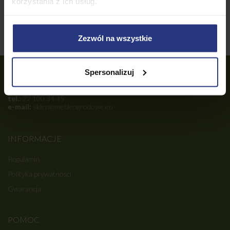
korzystania z ich usług.
Więcej
Zezwól na wszystkie
Spersonalizuj
OBSŁUGA KLIENTA
tel.:
22 100 34 45
e-mail:
sklep@mebleogrodowe.eu
INFORMACJE
Regulamin
Polityka prywatności
Gwarancja
POMOC