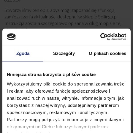
05.05.14
Stworzyliśmy ten opis, abyś mógł zapoznać się z funkcją
zamieszczania aktualności dostępnej w sklepie Sellingo.pl
Instrukcja została szczegółowo opisana w długim opisie tej
aktualności.
Więcej
Zgoda
Szczegóły
O plikach cookies
Niniejsza strona korzysta z plików cookie
Wykorzystujemy pliki cookie do spersonalizowania treści
i reklam, aby oferować funkcje społecznościowe i
analizować ruch w naszej witrynie. Informacje o tym, jak
Przykładowa Aktualność
korzystasz z naszej witryny, udostępniamy partnerom
31.03.14
społecznościowym, reklamowym i analitycznym.
Partnerzy mogą połączyć te informacje z innymi danymi
Nową aktualność dodasz w Panelu Administracyjnym
otrzymanymi od Ciebie lub uzyskanymi podczas
przechodząc do Treści, a następnie Aktualności