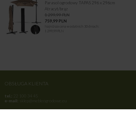
Parasol ogrodowy TAPAS 296 x 296cm
Atracyt/brąz
1 299,99
PLN
759,99
PLN
Najniższa cena w ostatnich 30 dniach:
1 299,99 PLN
OBSŁUGA KLIENTA
tel.:
22 100 34 45
e-mail:
sklep@mebleogrodowe.eu
INFORMACJE
Regulamin