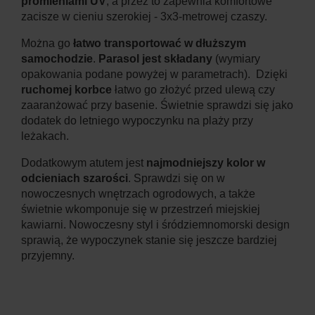
promieniami UV
, a przez to zapewnia komfortowe
zacisze w cieniu szerokiej - 3x3-metrowej czaszy.
Można go
łatwo transportować w dłuższym
samochodzie
.
Parasol jest składany
(wymiary
opakowania podane powyżej w parametrach). Dzięki
ruchomej korbce
łatwo go złożyć przed ulewą czy
zaaranżować przy basenie. Świetnie sprawdzi się jako
dodatek do letniego wypoczynku na plaży przy
leżakach.
Dodatkowym atutem jest
najmodniejszy kolor w
odcieniach szarości
. Sprawdzi się on w
nowoczesnych wnętrzach ogrodowych, a także
świetnie wkomponuje się w przestrzeń miejskiej
kawiarni. Nowoczesny styl i śródziemnomorski design
sprawią, że wypoczynek stanie się jeszcze bardziej
przyjemny.