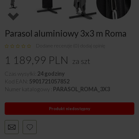
Parasol aluminiowy 3x3 m Roma
Dodane recenzje (0) dodaj opinię
1 189,99
PLN
za
szt
Czas wysyłki:
24 godziny
Kod EAN:
5901721057852
Numer katalogowy :
PARASOL_ROMA_3X3